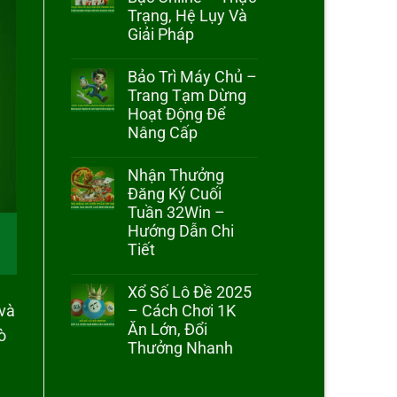
Trạng, Hệ Lụy Và
Giải Pháp
Bảo Trì Máy Chủ –
Trang Tạm Dừng
Hoạt Động Để
Nâng Cấp
Nhận Thưởng
Đăng Ký Cuối
Tuần 32Win –
Hướng Dẫn Chi
Tiết
Xổ Số Lô Đề 2025
 và
– Cách Chơi 1K
Ăn Lớn, Đổi
ò
Thưởng Nhanh