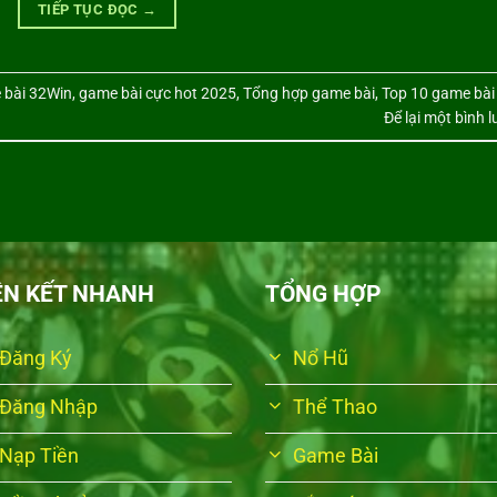
TIẾP TỤC ĐỌC
→
 bài 32Win
,
game bài cực hot 2025
,
Tổng hợp game bài
,
Top 10 game bài
Để lại một bình 
ÊN KẾT NHANH
TỔNG HỢP
Đăng Ký
Nổ Hũ
Đăng Nhập
Thể Thao
Nạp Tiền
Game Bài