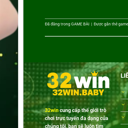
Đã đăng trong
GAME BÀI
|
Được gắn thẻ
game
LI
32win
cung cấp thế giới trò
chơi trực tuyến đa dạng của
chúng tôi, bạn sẽ luôn tìm