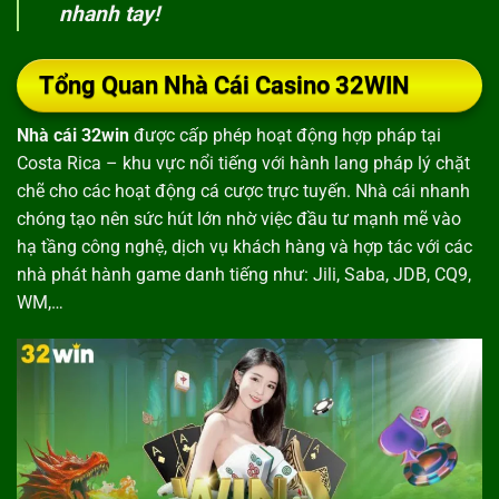
nhanh tay!
Tổng Quan Nhà Cái Casino 32WIN
Nhà cái 32win
được cấp phép hoạt động hợp pháp tại
Costa Rica – khu vực nổi tiếng với hành lang pháp lý chặt
chẽ cho các hoạt động cá cược trực tuyến. Nhà cái nhanh
chóng tạo nên sức hút lớn nhờ việc đầu tư mạnh mẽ vào
hạ tầng công nghệ, dịch vụ khách hàng và hợp tác với các
nhà phát hành game danh tiếng như: Jili, Saba, JDB, CQ9,
WM,…