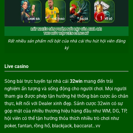
Rất nhiều sản phẩm nổi bật của nhà cái thu hút hội viên đăng
ký
Live casino
Sòng bài trực tuyến tại nhà cái
32win
mang đến trải
nghiệm ấn tượng và sống động cho người chơi. Mọi người
tham gia được phép tận hưởng hệ thống bàn cược ảo chân
thực, kết nối với Dealer xinh đẹp. Sảnh cược 32win có sự
góp mặt của nhiều thương hiệu hàng đầu như WM, DG, TP,
hội viên có thể tận hưởng thỏa thích nhiều trò chơi như
poker, fantan, rồng hổ, blackjack, baccarat…vv