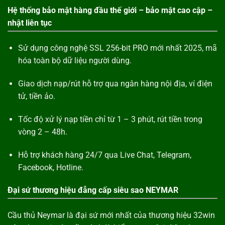
Hệ thống bảo mật hàng đầu thế giới – bảo mật cao cập –
nhật liên tục
Sử dụng công nghệ SSL 256-bit PRO mới nhất 2025, mã
hóa toàn bộ dữ liệu người dùng.
Giao dịch nạp/rút hỗ trợ qua ngân hàng nội địa, ví điện
tử, tiền ảo.
Tốc độ xử lý nạp tiền chỉ từ 1 – 3 phút, rút tiền trong
vòng 2 – 48h.
Hỗ trợ khách hàng 24/7 qua Live Chat, Telegram,
Facebook, Hotline.
Đại sứ thương hiệu đẳng cấp siêu sao NEYMAR
Cầu thủ Neymar là đại sứ mới nhất của thương hiệu 32win