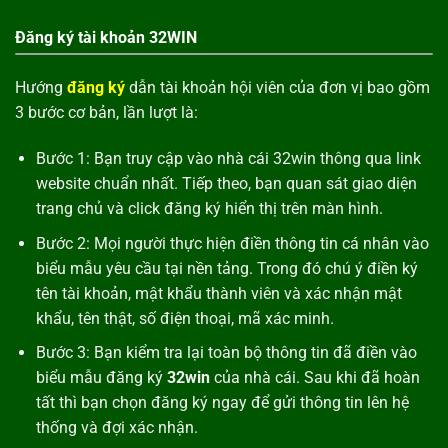
Đăng ký tài khoản 32WIN
Hướng
đăng ký
dẫn tài khoản hội viên của đơn vị bao gồm
3 bước cơ bản, lần lượt là:
Bước 1: Bạn truy cập vào nhà cái 32win thông qua link
website chuẩn nhất. Tiếp theo, bạn quan sát giao diện
trang chủ và click đăng ký hiển thị trên màn hình.
Bước 2: Mọi người thực hiện điền thông tin cá nhân vào
biểu mẫu yêu cầu tại nền tảng. Trong đó chú ý điền ký
tên tài khoản, mật khẩu thành viên và xác nhận mật
khẩu, tên thật, số điện thoại, mã xác minh.
Bước 3: Bạn kiểm tra lại toàn bộ thông tin đã điền vào
biểu mẫu đăng ký
32win
của nhà cái. Sau khi đã hoàn
tất thì bạn chọn đăng ký ngay để gửi thông tin lên hệ
thống và đợi xác nhận.