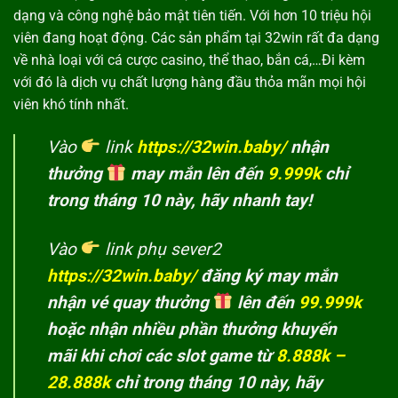
dạng và công nghệ bảo mật tiên tiến. Với hơn 10 triệu hội
viên đang hoạt động.
Các sản phẩm tại 32win rất đa dạng
về nhà loại với cá cược casino, thể thao, bắn cá,…Đi kèm
với đó là dịch vụ chất lượng hàng đầu thỏa mãn mọi hội
viên khó tính nhất.
Vào
link
https://32win.baby/
nhận
thưởng
may mắn lên đến
9.999k
chỉ
trong tháng 10 này, hãy nhanh tay!
Vào
link phụ sever2
https://32win.baby/
đăng ký may mắn
nhận vé quay thưởng
lên đến
99.999k
hoặc nhận nhiều phần thưởng khuyến
mãi khi chơi các slot game từ
8.888k –
28.888k
chỉ trong tháng 10 này, hãy