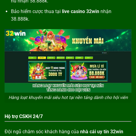
hũ nhận 58.888k.
Bảo hiểm cược thua tại
live casino 32win
nhận
38.888k.
Hàng loạt khuyến mãi siêu hot tại nền tảng dành cho hội viên
Hộ trợ CSKH 24/7
Đội ngũ chăm sóc khách hàng của
nhà cái uy tín
32win