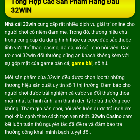
Tổng Hợp Các Sản Phẩm Hàng Đầu
32WIN
Nhà cái 32win
cung cấp rất nhiều dịch vụ giải trí online cho
người chơi có niềm đam mê. Trong đó, thương hiệu chú
trọng cung cấp đa dạng hình thức cá cược đặc sắc thuộc
lĩnh vực thể thao, casino, đá gà, xổ số,…cho hội viên. Các
trò chơi 32win đổi thưởng cũng ăn khách không kém với
sự góp mặt của game bắn cá,
game bài
, nổ hũ.
Mỗi sản phẩm của 32win đều được chọn lọc từ những
thương hiệu sản xuất uy tín số 1 thị trường. Đảm bảo cho
người chơi được trải nghiệm cá cược và đổi thưởng thỏa
mãn nhất từ hình ảnh, âm thanh đến tỷ lệ trả thưởng cực
khủng. Tham gia sân chơi, hội viên luôn được trải nghiệm
mọi khía cạnh theo cách trọn vẹn nhất.
32win Casino
cam
kết luôn tuân thủ nguyên tắc đã đề ra và đảm bảo trả
thưởng công khai, minh bạch tuyệt đối.