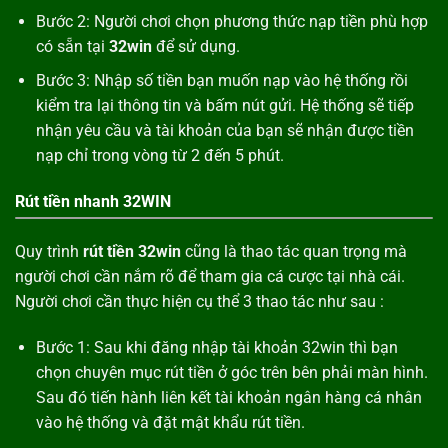
Bước 2: Người chơi chọn phương thức nạp tiền phù hợp
có sẵn tại
32win
để sử dụng.
Bước 3: Nhập số tiền bạn muốn nạp vào hệ thống rồi
kiểm tra lại thông tin và bấm nút gửi. Hệ thống sẽ tiếp
nhận yêu cầu và tài khoản của bạn sẽ nhận được tiền
nạp chỉ trong vòng từ 2 đến 5 phút.
Rút tiền nhanh 32WIN
Quy trình
rút tiền 32win
cũng là thao tác quan trọng mà
người chơi cần nắm rõ để tham gia cá cược tại nhà cái
.
Người chơi cần thực hiện cụ thể 3 thao tác như sau :
Bước 1: Sau khi đăng nhập tài khoản 32win thì bạn
chọn chuyên mục rút tiền ở góc trên bên phải màn hình.
Sau đó tiến hành liên kết tài khoản ngân hàng cá nhân
vào hệ thống và đặt mật khẩu rút tiền.