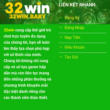
LIÊN KẾT NHANH
Đăng Ký
Đăng Nhập
32win
cung cấp thế giới trò
chơi trực tuyến đa dạng
Nạp Tiền
của chúng tôi, bạn sẽ luôn
Điều Khoản
tìm thấy lựa chọn phù hợp
với sở thích của mình.
Tác Giả
Chúng tôi không chỉ cung
cấp vô số tựa game hấp
dẫn mà còn liên tục mang
đến những phần thưởng và
chương trình khuyến mãi
đặc biệt dành riêng cho
các thành viên thân thiết.