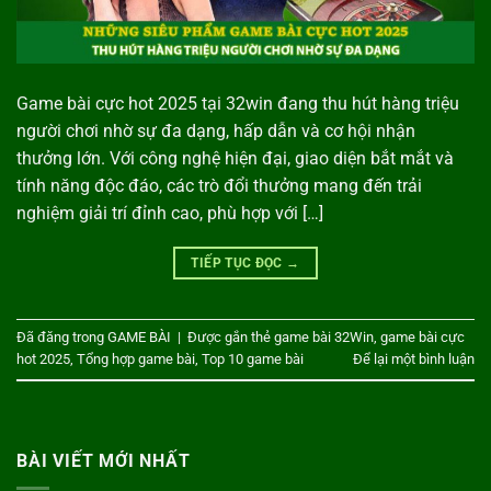
Game bài cực hot 2025 tại 32win đang thu hút hàng triệu
người chơi nhờ sự đa dạng, hấp dẫn và cơ hội nhận
thưởng lớn. Với công nghệ hiện đại, giao diện bắt mắt và
tính năng độc đáo, các trò đổi thưởng mang đến trải
nghiệm giải trí đỉnh cao, phù hợp với […]
TIẾP TỤC ĐỌC
→
Đã đăng trong
GAME BÀI
|
Được gắn thẻ
game bài 32Win
,
game bài cực
hot 2025
,
Tổng hợp game bài
,
Top 10 game bài
Để lại một bình luận
BÀI VIẾT MỚI NHẤT