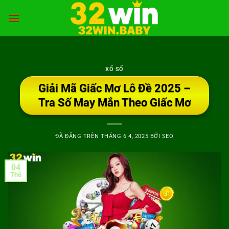
Chuyển
đến
nội
dung
XỔ SỐ
Giải Mã Giấc Mơ Lô Đề 2025 –
Tra Số May Mắn Theo Giấc Mơ
ĐÃ ĐĂNG TRÊN
THÁNG 6 4, 2025
BỞI
SEO
04
Th6