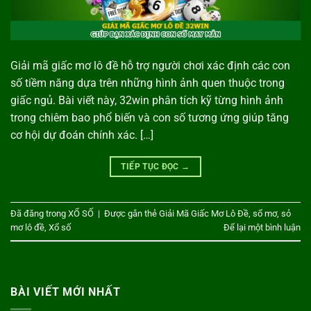
Giải mã giấc mơ lô đề hỗ trợ người chơi xác định các con
số tiềm năng dựa trên những hình ảnh quen thuộc trong
giấc ngủ. Bài viết này, 32win phân tích kỹ từng hình ảnh
trong chiêm bao phổ biến và con số tương ứng giúp tăng
cơ hội dự đoán chính xác. […]
TIẾP TỤC ĐỌC
→
Đã đăng trong
XỔ SỐ
|
Được gắn thẻ
Giải Mã Giấc Mơ Lô Đề
,
sổ mơ
,
sỏ
mơ lô đề
,
Xổ số
Để lại một bình luận
BÀI VIẾT MỚI NHẤT