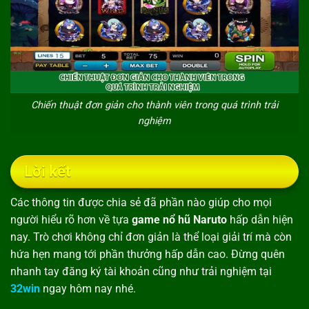
Chiến thuật đơn giản cho thành viên trong quá trình trải
nghiệm
Lời kết
Các thông tin được chia sẻ đã phần nào giúp cho mọi
người hiểu rõ hơn về tựa
game nổ hũ Naruto
hấp dẫn hiện
nay. Trò chơi không chỉ đơn giản là thể loại giải trí mà còn
hứa hẹn mang tới phần thưởng hấp dẫn cao. Đừng quên
nhanh tay đăng ký tài khoản cũng như trải nghiệm tại
32win
ngay hôm nay nhé.