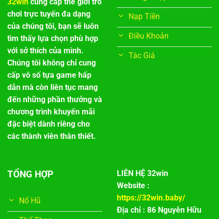
32win
cung cấp thế giới trò
chơi trực tuyến đa dạng
Nạp Tiền
của chúng tôi, bạn sẽ luôn
Điều Khoản
tìm thấy lựa chọn phù hợp
với sở thích của mình.
Tác Giả
Chúng tôi không chỉ cung
cấp vô số tựa game hấp
dẫn mà còn liên tục mang
đến những phần thưởng và
chương trình khuyến mãi
đặc biệt dành riêng cho
các thành viên thân thiết.
TỔNG HỢP
LIÊN HỆ 32win
Website :
https://32win.baby/
Nổ Hũ
Địa chỉ : 86 Nguyễn Hữu