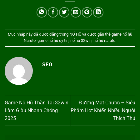
Mục nhập này đã được đăng trong
NỔ HŨ
và được gắn thẻ
game nổ hũ
Naruto
,
game nổ hũ uy tín
,
nổ hũ 32win
,
nổ hũ naruto
.
SEO
Game Nổ Hũ Thần Tài 32win
Đường Mạt Chược – Siêu
Làm Giàu Nhanh Chóng
Phẩm Hot Khiến Nhiều Người
2025
Thích Thú