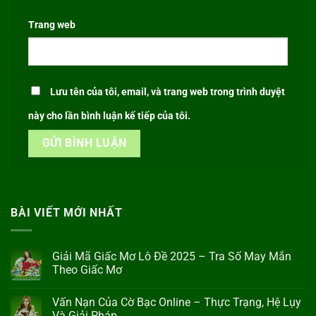
Trang web
Lưu tên của tôi, email, và trang web trong trình duyệt
này cho lần bình luận kế tiếp của tôi.
BÀI VIẾT MỚI NHẤT
Giải Mã Giấc Mơ Lô Đề 2025 – Tra Số May Mắn
Theo Giấc Mơ
Vấn Nạn Của Cờ Bạc Online – Thực Trạng, Hệ Lụy
Và Giải Pháp