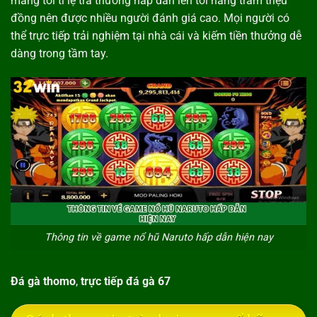
mang tới tỉ lệ trả thưởng hấp dẫn lên tới hàng trăm triệu
đồng nên được nhiều người đánh giá cao. Mọi người có
thể trực tiếp trải nghiệm tại nhà cái và kiếm tiền thưởng dễ
dàng trong tầm tay.
Thông tin về game nổ hũ Naruto hấp dẫn hiện nay
Đá gà thomo
,
trực tiếp đá gà 67