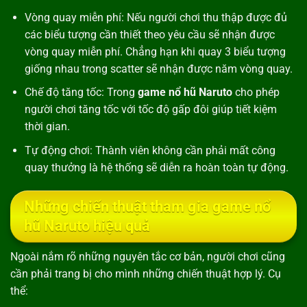
Vòng quay miễn phí: Nếu người chơi thu thập được đủ
các biểu tượng cần thiết theo yêu cầu sẽ nhận được
vòng quay miễn phí. Chẳng hạn khi quay 3 biểu tượng
giống nhau trong scatter sẽ nhận được năm vòng quay.
Chế độ tăng tốc: Trong
game nổ hũ Naruto
cho phép
người chơi tăng tốc với tốc độ gấp đôi giúp tiết kiệm
thời gian.
Tự động chơi: Thành viên không cần phải mất công
quay thưởng là hệ thống sẽ diễn ra hoàn toàn tự động.
Những chiến thuật tham gia game nổ
hũ Naruto hiệu quả
Ngoài nắm rõ những nguyên tắc cơ bản, người chơi cũng
cần phải trang bị cho mình những chiến thuật hợp lý. Cụ
thể: