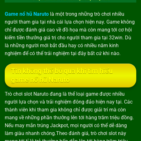
Game nổ hũ Naruto
là một trong những trò chơi nhiều
người tham gia tại nhà cái lựa chọn hiện nay. Game không
chỉ được đánh giá cao về đồ họa mà còn mang tới cơ hội
kiếm tiền thưởng giá trị cho người tham gia tại 32win. Dù
là những người mới bắt đầu hay có nhiều năm kinh
nghiệm để có thể trải nghiệm tại đây bất cứ khi nào.
Tin không thể bỏ qua khi tìm hiểu
game nổ hũ Naruto
Trò chơi slot Naruto đang là thể loại game được nhiều
người lựa chọn và trải nghiệm đông đảo hiện nay tại. Các
thành viên khi tham gia không chỉ được giải trí mà còn
mang về những phần thưởng lên tới hàng trăm triệu đồng.
Nếu may mắn trúng Jackpot, mọi người có thể dễ dàng
làm giàu nhanh chóng.
Theo đánh giá, trò chơi slot này