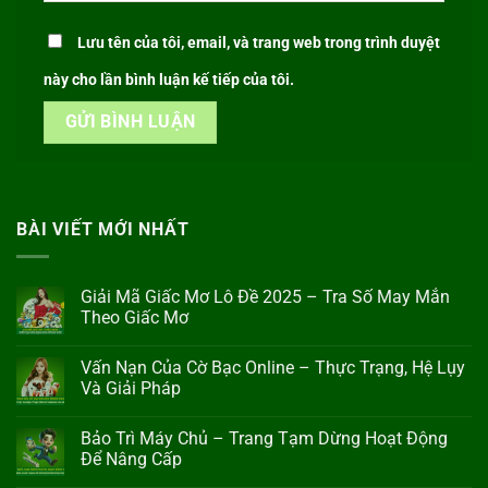
Lưu tên của tôi, email, và trang web trong trình duyệt
này cho lần bình luận kế tiếp của tôi.
BÀI VIẾT MỚI NHẤT
Giải Mã Giấc Mơ Lô Đề 2025 – Tra Số May Mắn
Theo Giấc Mơ
Vấn Nạn Của Cờ Bạc Online – Thực Trạng, Hệ Lụy
Và Giải Pháp
Bảo Trì Máy Chủ – Trang Tạm Dừng Hoạt Động
Để Nâng Cấp