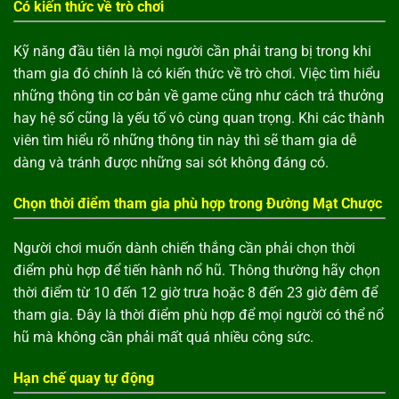
Có kiến thức về trò chơi
Kỹ năng đầu tiên là mọi người cần phải trang bị trong khi
tham gia đó chính là có kiến thức về trò chơi. Việc tìm hiểu
những thông tin cơ bản về game cũng như cách trả thưởng
hay hệ số cũng là yếu tố vô cùng quan trọng. Khi các thành
viên tìm hiểu rõ những thông tin này thì sẽ tham gia dễ
dàng và tránh được những sai sót không đáng có.
Chọn thời điểm tham gia phù hợp trong Đường Mạt Chược
Người chơi muốn dành chiến thắng cần phải chọn thời
điểm phù hợp để tiến hành nổ hũ. Thông thường hãy chọn
thời điểm từ 10 đến 12 giờ trưa hoặc 8 đến 23 giờ đêm để
tham gia. Đây là thời điểm phù hợp để mọi người có thể nổ
hũ mà không cần phải mất quá nhiều công sức.
Hạn chế quay tự động