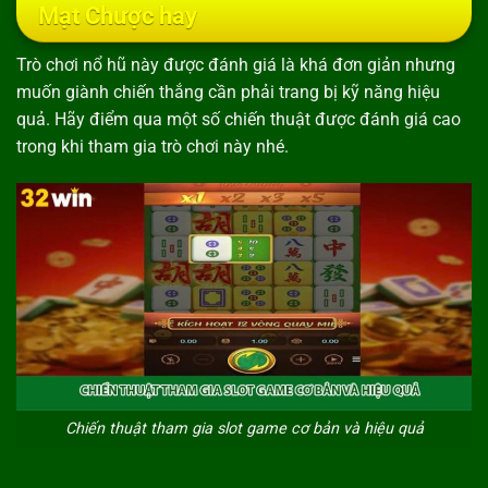
Mạt Chược hay
Trò chơi nổ hũ này được đánh giá là khá đơn giản nhưng
muốn giành chiến thắng cần phải trang bị kỹ năng hiệu
quả. Hãy điểm qua một số chiến thuật được đánh giá cao
trong khi tham gia trò chơi này nhé.
Chiến thuật tham gia slot game cơ bản và hiệu quả