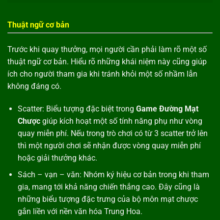
Thuật ngữ cơ bản
Trước khi quay thưởng, mọi người cần phải làm rõ một số
thuật ngữ cơ bản. Hiểu rõ những khái niệm này cũng giúp
ích cho người tham gia khi tránh khỏi một số nhầm lẫn
không đáng có.
Scatter: Biểu tượng đặc biệt trong
Game
Đường Mạt
Chược
giúp kích hoạt một số tính năng phụ như vòng
quay miễn phí. Nếu trong trò chơi có từ 3 scatter trở lên
thì một người chơi sẽ nhận được vòng quay miễn phí
hoặc giải thưởng khác.
Sách – vạn – văn: Nhóm ký hiệu cơ bản trong khi tham
gia, mang tới khả năng chiến thắng cao. Đây cũng là
những biểu tượng đặc trưng của bộ môn mạt chược
gắn liền với nền văn hóa Trung Hoa.