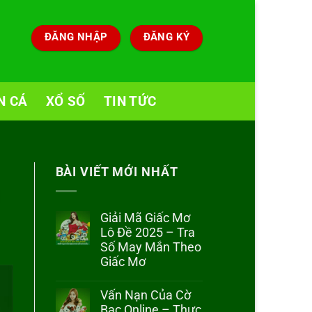
ĐĂNG NHẬP
ĐĂNG KÝ
N CÁ
XỔ SỐ
TIN TỨC
BÀI VIẾT MỚI NHẤT
Giải Mã Giấc Mơ
Lô Đề 2025 – Tra
Số May Mắn Theo
Giấc Mơ
Vấn Nạn Của Cờ
Bạc Online – Thực