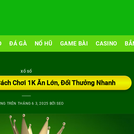
O
ĐÁ GÀ
NỔ HŨ
GAME BÀI
CASINO
BẮ
XỔ SỐ
Cách Chơi 1K Ăn Lớn, Đổi Thưởng Nhanh
ĂNG TRÊN
THÁNG 6 3, 2025
BỞI
SEO