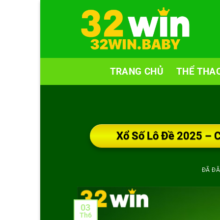
Chuyển
đến
nội
dung
TRANG CHỦ
THỂ THA
Xổ Số Lô Đề 2025 – 
ĐÃ Đ
03
Th6