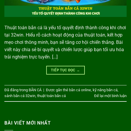
Thuật toán bắn cá là yếu tố quyết định thành công khi chơi
tại 32win. Hiểu rõ cách hoạt động của thuật toán, kết hợp
mẹo chơi thông minh, bạn sẽ tăng cơ hội chiến thắng. Bài
viết này chia sẻ bí quyết và chiến lược giúp bạn tối ưu hóa
trải nghiệm trực tuyến. […]
TIẾP TỤC ĐỌC
→
Đã đăng trong
BẮN CÁ
|
Được gắn thẻ
bắn cá online
,
kỹ năng bắn cá
,
sảnh bắn cá 32win
,
thuật toán bắn cá
Để lại một bình luận
BÀI VIẾT MỚI NHẤT