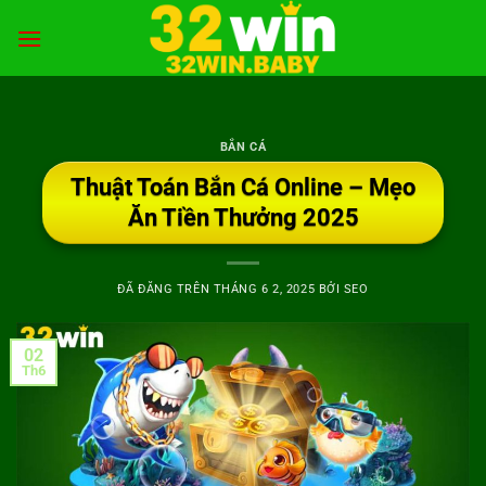
Chuyển
đến
nội
dung
BẮN CÁ
Thuật Toán Bắn Cá Online – Mẹo
Ăn Tiền Thưởng 2025
ĐÃ ĐĂNG TRÊN
THÁNG 6 2, 2025
BỞI
SEO
02
Th6