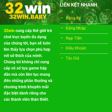
LIÊN KẾT NHANH
Đăng Ký
Đăng Nhập
32win
cung cấp thế giới trò
chơi trực tuyến đa dạng
Nạp Tiền
của chúng tôi, bạn sẽ luôn
Điều Khoản
tìm thấy lựa chọn phù hợp
với sở thích của mình.
Tác Giả
Chúng tôi không chỉ cung
cấp vô số tựa game hấp
dẫn mà còn liên tục mang
đến những phần thưởng và
chương trình khuyến mãi
đặc biệt dành riêng cho
các thành viên thân thiết.