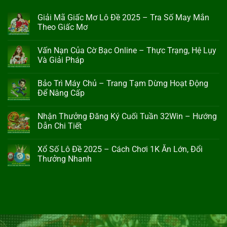
Giải Mã Giấc Mơ Lô Đề 2025 – Tra Số May Mắn
Theo Giấc Mơ
Vấn Nạn Của Cờ Bạc Online – Thực Trạng, Hệ Lụy
Và Giải Pháp
Bảo Trì Máy Chủ – Trang Tạm Dừng Hoạt Động
Để Nâng Cấp
Nhận Thưởng Đăng Ký Cuối Tuần 32Win – Hướng
Dẫn Chi Tiết
Xổ Số Lô Đề 2025 – Cách Chơi 1K Ăn Lớn, Đổi
Thưởng Nhanh