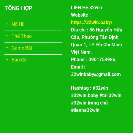
TỔNG HỢP
LIÊN HỆ 32win
Website :
https://32win.baby/
Nổ Hũ
Địa chỉ : 86 Nguyễn Hữu
Thể Thao
Cầu, Phường Tân Định,
Quận 1, TP. Hồ Chí Minh
Game Bài
Việt Nam.
Phone : 0901753986.
Bắn Cá
Email :
32winbaby@gmail.com
Hashtag : #32win
#32win.baby #tai 32win
#
32win
trang chủ
#lienhe32win