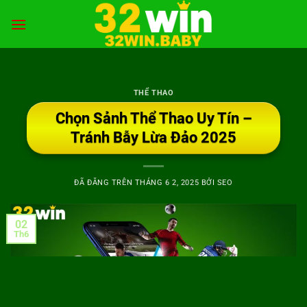
Chuyển
đến
nội
dung
THỂ THAO
Chọn Sảnh Thể Thao Uy Tín –
Tránh Bẫy Lừa Đảo 2025
ĐÃ ĐĂNG TRÊN
THÁNG 6 2, 2025
BỞI
SEO
02
Th6