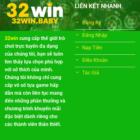
LIÊN KẾT NHANH
Đăng Ký
Đăng Nhập
32win
cung cấp thế giới trò
chơi trực tuyến đa dạng
Nạp Tiền
của chúng tôi, bạn sẽ luôn
Điều Khoản
tìm thấy lựa chọn phù hợp
với sở thích của mình.
Tác Giả
Chúng tôi không chỉ cung
cấp vô số tựa game hấp
dẫn mà còn liên tục mang
đến những phần thưởng và
chương trình khuyến mãi
đặc biệt dành riêng cho
các thành viên thân thiết.