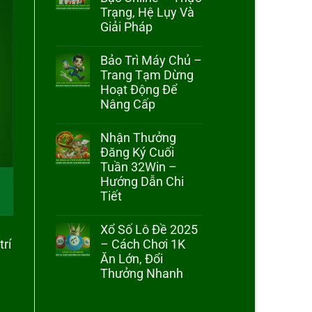
Trạng, Hệ Lụy Và
Giải Pháp
Bảo Trì Máy Chủ –
Trang Tạm Dừng
Hoạt Động Để
Nâng Cấp
Nhận Thưởng
Đăng Ký Cuối
Tuần 32Win –
Hướng Dẫn Chi
Tiết
Xổ Số Lô Đề 2025
rí
– Cách Chơi 1K
Ăn Lớn, Đổi
Thưởng Nhanh