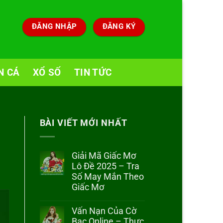
ĐĂNG NHẬP
ĐĂNG KÝ
N CÁ
XỔ SỐ
TIN TỨC
BÀI VIẾT MỚI NHẤT
Giải Mã Giấc Mơ
Lô Đề 2025 – Tra
Số May Mắn Theo
Giấc Mơ
Vấn Nạn Của Cờ
Bạc Online – Thực