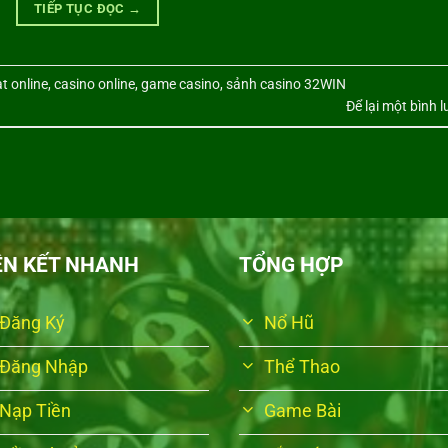
TIẾP TỤC ĐỌC
→
t online
,
casino online
,
game casino
,
sảnh casino 32WIN
Để lại một bình 
ÊN KẾT NHANH
TỔNG HỢP
Đăng Ký
Nổ Hũ
Đăng Nhập
Thể Thao
Nạp Tiền
Game Bài