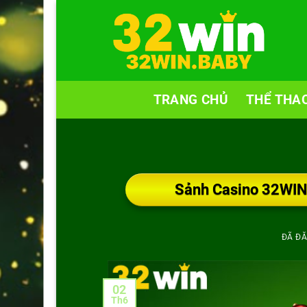
Chuyển
đến
nội
dung
TRANG CHỦ
THỂ THA
Sảnh Casino 32WIN 
ĐÃ Đ
02
Th6