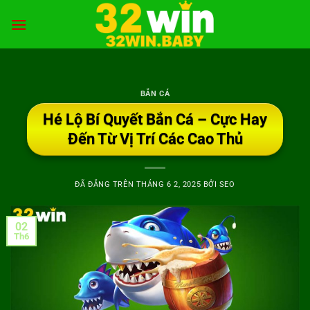
Chuyển
đến
nội
dung
BẮN CÁ
Hé Lộ Bí Quyết Bắn Cá – Cực Hay
Đến Từ Vị Trí Các Cao Thủ
ĐÃ ĐĂNG TRÊN
THÁNG 6 2, 2025
BỞI
SEO
02
Th6